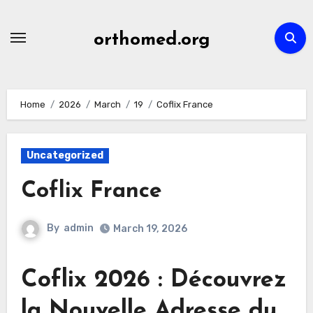
Skip
to
orthomed.org
content
Home
2026
March
19
Coflix France
Uncategorized
Coflix France
By
admin
March 19, 2026
Coflix 2026 : Découvrez
la Nouvelle Adresse du